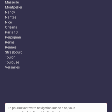
Marseille
Montpellier
Nancy
Nantes
Nice
Orléans
Paris 13
Perpignan
Reims
Rennes
Strasbourg
Toulon
Toulouse
Versailles
En poursuivant votre navigation sur ce site, vous
© Annuaire des entreprises locales (Garance) 2026 |
Plan du site