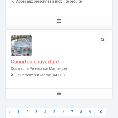
Accès aux personnes à mobilité réduite
Conorton couverture
Couvreur à Perreux sur Marne (Le)
Le Perreux-sur-Marne (94170)
«
1
2
3
4
5
6
7
8
9
10