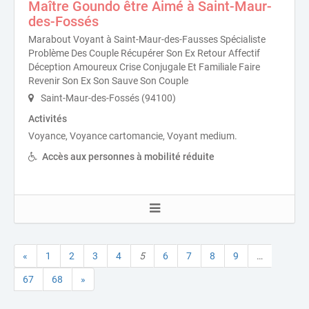
Maître Goundo être Aimé à Saint-Maur-
des-Fossés
Marabout Voyant à Saint-Maur-des-Fausses Spécialiste
Problème Des Couple Récupérer Son Ex Retour Affectif
Déception Amoureux Crise Conjugale Et Familiale Faire
Revenir Son Ex Son Sauve Son Couple
Saint-Maur-des-Fossés (94100)
Activités
Voyance, Voyance cartomancie, Voyant medium.
Accès aux personnes à mobilité réduite
«
1
2
3
4
5
6
7
8
9
…
67
68
»