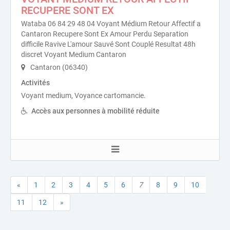
RECUPERE SONT EX
Wataba 06 84 29 48 04 Voyant Médium Retour Affectif a
Cantaron Recupere Sont Ex Amour Perdu Separation
difficile Ravive L'amour Sauvé Sont Couplé Resultat 48h
discret Voyant Medium Cantaron
Cantaron (06340)
Activités
Voyant medium, Voyance cartomancie.
Accès aux personnes à mobilité réduite
«
1
2
3
4
5
6
7
8
9
10
11
12
»