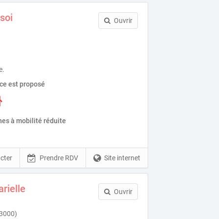
soi
Ouvrir
e.
ice est proposé
es à mobilité réduite
cter
Prendre RDV
Site internet
rielle
Ouvrir
43000)