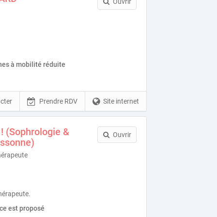
Ouvrir
es à mobilité réduite
cter
Prendre RDV
Site internet
 (Sophrologie &
Ouvrir
Essonne)
hérapeute
hérapeute.
ice est proposé