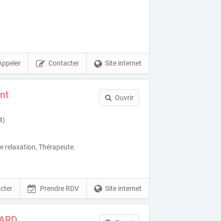
Appeler
Contacter
Site internet
nt
Ouvrir
4)
 relaxation, Thérapeute.
cter
Prendre RDV
Site internet
NARD