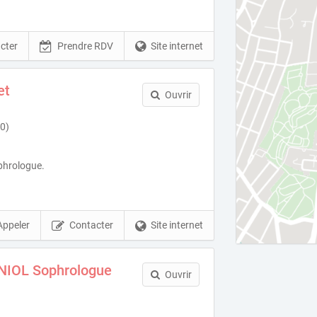
cter
Prendre RDV
Site internet
et
Ouvrir
0)
phrologue.
Appeler
Contacter
Site internet
NIOL Sophrologue
Ouvrir