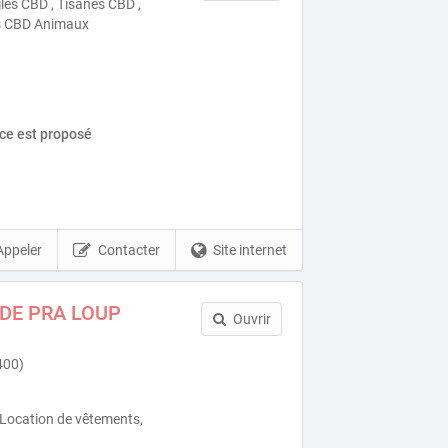
iles CBD , Tisanes CBD ,
s CBD Animaux
ice est proposé
Appeler
Contacter
Site internet
DE PRA LOUP
Ouvrir
400)
Location de vêtements,