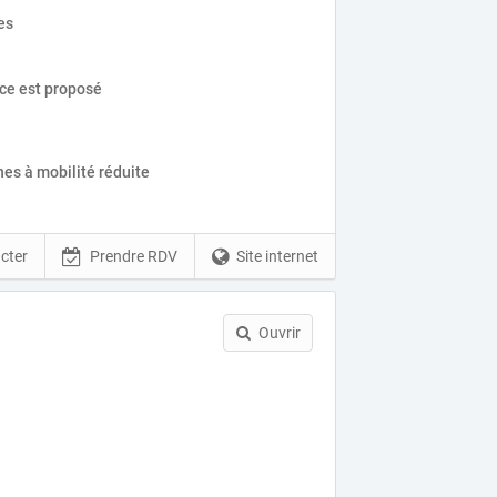
es
ice est proposé
es à mobilité réduite
cter
Prendre RDV
Site internet
Ouvrir