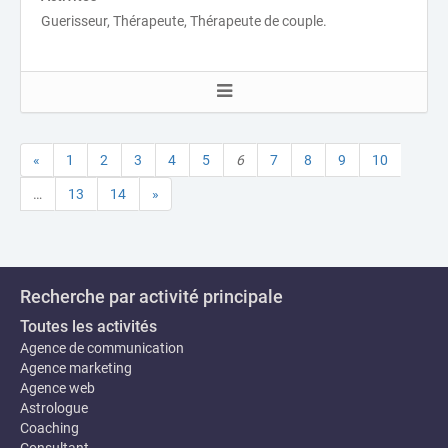
Guerisseur, Thérapeute, Thérapeute de couple.
«
1
2
3
4
5
6
7
8
9
10
…
13
14
»
Recherche par activité principale
Toutes les activités
Agence de communication
Agence marketing
Agence web
Astrologue
Coaching